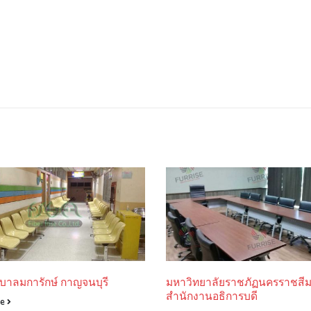
บาลมการักษ์ กาญจนบุรี
มหาวิทยาลัยราชภัฏนครราชสี
สำนักงานอธิการบดี
re