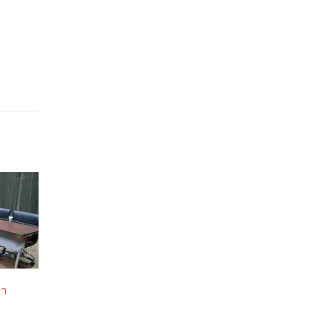
มา
สถาบันโรคประสาท
โรงพยาบา
read more
read more